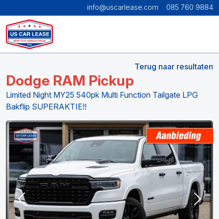
info@uscarlease.com
085 760 9884
Terug naar resultaten
Dodge RAM Pickup
Limited Night MY25 540pk Multi Function Tailgate LPG
Bakflip SUPERAKTIE!!
Previous
Next