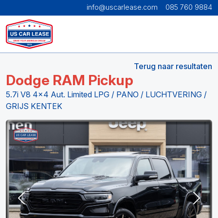
info@uscarlease.com
085 760 9884
Terug naar resultaten
Dodge RAM Pickup
5.7i V8 4x4 Aut. Limited LPG / PANO / LUCHTVERING /
GRIJS KENTEK
Previous
Next