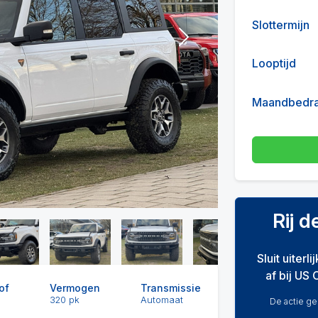
Slottermijn
Next
Looptijd
Maandbedr
Rij 
Sluit uiterl
af bij US 
of
Vermogen
Transmissie
320 pk
Automaat
De actie gel