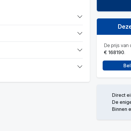
Deze
De prijs van d
€ 168190
.
Bel
Direct e
De enige
Binnen 