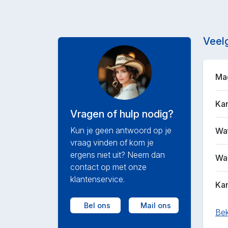
Veel
Mag
Kan
Vragen of hulp nodig?
Kun je geen antwoord op je
Wat
vraag vinden of kom je
ergens niet uit? Neem dan
Waa
contact op met onze
klantenservice.
Kan
Bel ons
Mail ons
Bek