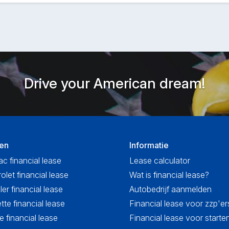
Drive your American dream!
en
Informatie
ac financial lease
Lease calculator
olet financial lease
Wat is financial lease?
ler financial lease
Autobedrijf aanmelden
tte financial lease
Financial lease voor zzp'er
 financial lease
Financial lease voor start