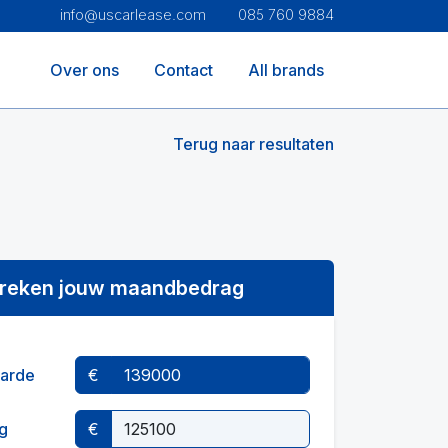
info@uscarlease.com
085 760 9884
Over ons
Contact
All brands
Terug naar resultaten
reken jouw maandbedrag
arde
€
g
€