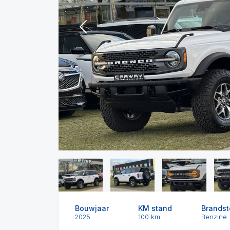
Previous
Bouwjaar
KM stand
Brandst
2025
100 km
Benzine