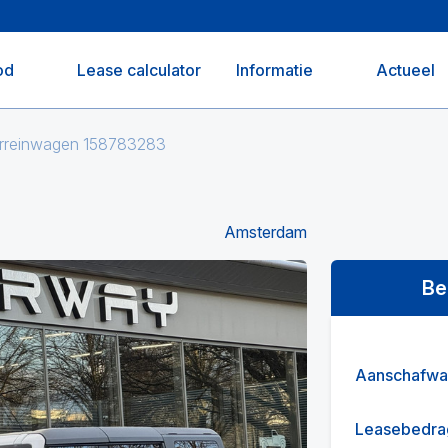
od
Lease calculator
Informatie
Actueel
erreinwagen 158783283
Amsterdam
Be
Aanschafwa
Leasebedra