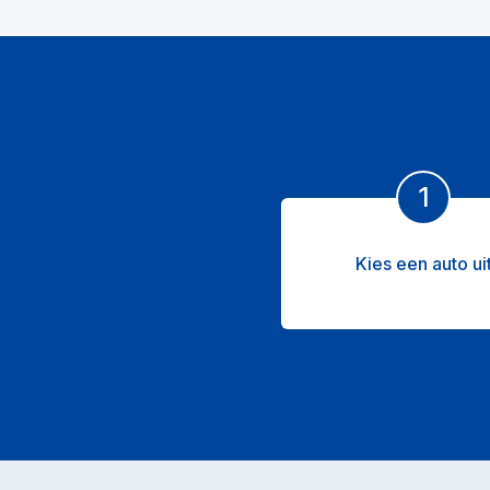
1
Kies een auto ui