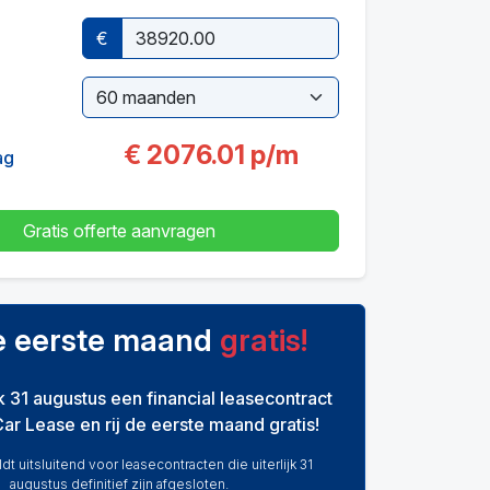
€
€
2076.01
p/m
ag
Gratis offerte aanvragen
de eerste maand
gratis!
ijk 31 augustus een financial leasecontract
Car Lease en rij de eerste maand gratis!
dt uitsluitend voor leasecontracten die uiterlijk 31
augustus definitief zijn afgesloten.