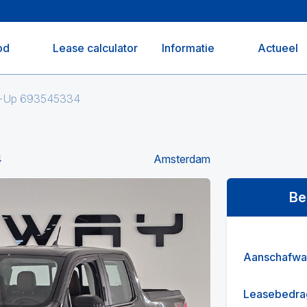
od
Lease calculator
Informatie
Actueel
ck-Up 693545334
4
Amsterdam
Be
Aanschafwa
Leasebedra