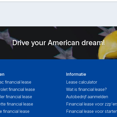
Drive your American dream!
en
Informatie
ac financial lease
Lease calculator
olet financial lease
Wat is financial lease?
ler financial lease
Autobedrijf aanmelden
tte financial lease
Financial lease voor zzp'er
 financial lease
Financial lease voor start