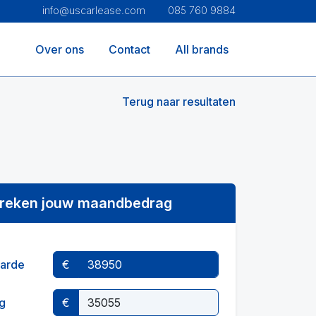
info@uscarlease.com
085 760 9884
Over ons
Contact
All brands
Terug naar resultaten
reken jouw maandbedrag
arde
€
g
€