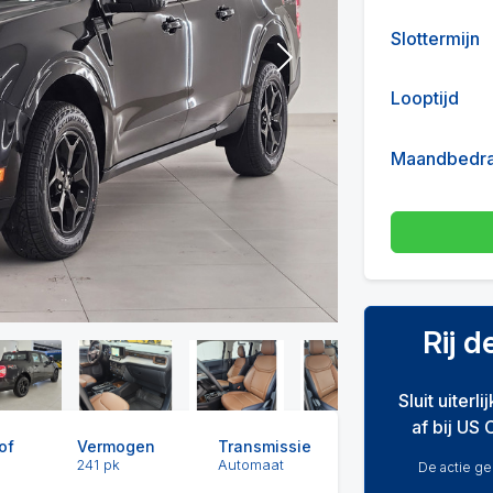
Slottermijn
Next
Looptijd
Maandbedr
Rij 
Sluit uiterl
af bij US 
of
Vermogen
Transmissie
241 pk
Automaat
De actie gel