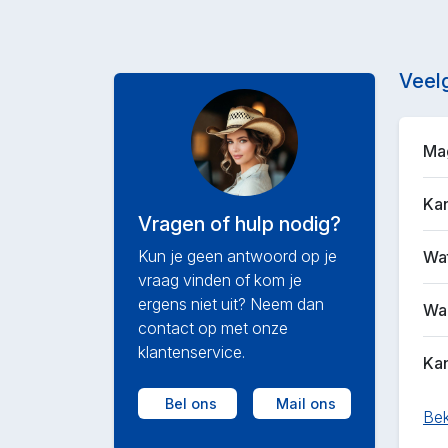
Veel
Mag
Kan
Vragen of hulp nodig?
Kun je geen antwoord op je
Wat
vraag vinden of kom je
ergens niet uit? Neem dan
Waa
contact op met onze
klantenservice.
Kan
Bel ons
Mail ons
Bek