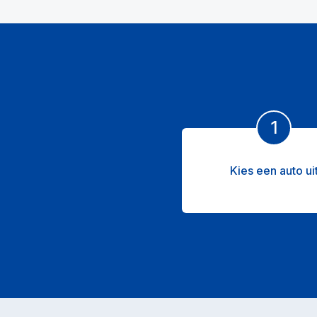
1
Kies een auto ui