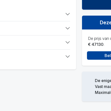
Deze
De prijs van d
€ 47130
.
Bel
De enige
Vast ma
Maximale