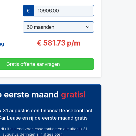
€
€
581.73
p/m
ag
Gratis offerte aanvragen
de eerste maand
gratis!
ijk 31 augustus een financial leasecontract
Car Lease en rij de eerste maand gratis!
dt uitsluitend voor leasecontracten die uiterlijk 31
augustus definitief zijn afgesloten.