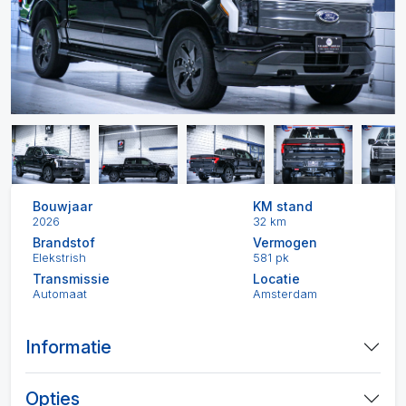
Bouwjaar
KM stand
2026
32 km
Brandstof
Vermogen
Elekstrish
581 pk
Transmissie
Locatie
Automaat
Amsterdam
Informatie
Opties