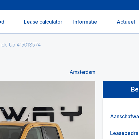
od
Lease calculator
Informatie
Actueel
Pick-Up 415013574
Amsterdam
Be
Aanschafwa
Leasebedra