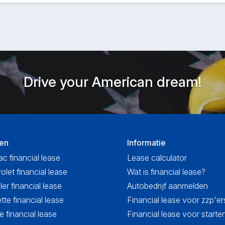
Drive your American dream!
en
Informatie
ac financial lease
Lease calculator
olet financial lease
Wat is financial lease?
ler financial lease
Autobedrijf aanmelden
tte financial lease
Financial lease voor zzp'er
 financial lease
Financial lease voor start