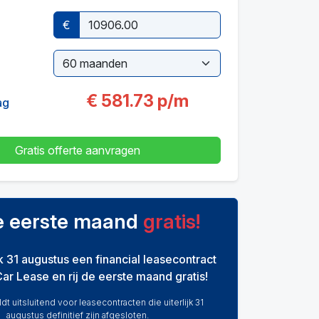
€
€
581.73
p/m
ag
Gratis offerte aanvragen
de eerste maand
gratis!
ijk 31 augustus een financial leasecontract
Car Lease en rij de eerste maand gratis!
dt uitsluitend voor leasecontracten die uiterlijk 31
augustus definitief zijn afgesloten.