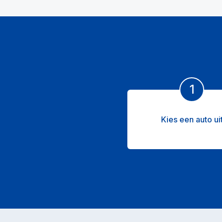
1
Kies een auto ui