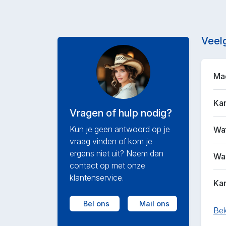
Veel
Mag
Kan
Vragen of hulp nodig?
Kun je geen antwoord op je
Wat
vraag vinden of kom je
ergens niet uit? Neem dan
Waa
contact op met onze
klantenservice.
Kan
Bel ons
Mail ons
Bek