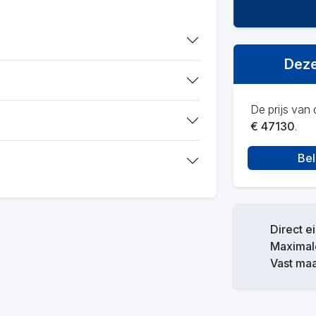
Deze
De prijs van d
€ 47130
.
Bel
Direct e
Maximale
Vast ma