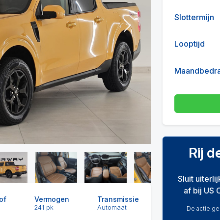
Slottermijn
Next
Looptijd
Maandbedr
Rij 
Sluit uiterl
af bij US 
of
Vermogen
Transmissie
241 pk
Automaat
De actie gel