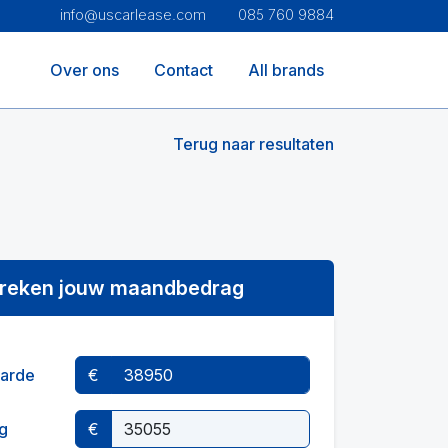
info@uscarlease.com
085 760 9884
Over ons
Contact
All brands
Terug naar resultaten
reken jouw maandbedrag
arde
€
g
€