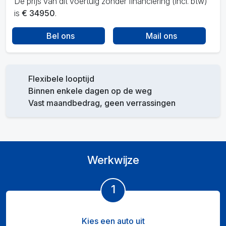
De prijs van dit voertuig zonder financiering (incl. btw)
is
€ 34950
.
Bel ons
Mail ons
Flexibele looptijd
Binnen enkele dagen op de weg
Vast maandbedrag, geen verrassingen
Werkwijze
1
Kies een auto uit