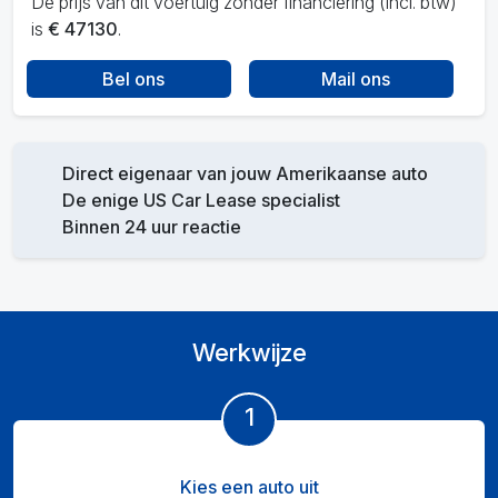
De prijs van dit voertuig zonder financiering (incl. btw)
is
€ 47130
.
Bel ons
Mail ons
Direct eigenaar van jouw Amerikaanse auto
De enige US Car Lease specialist
Binnen 24 uur reactie
Werkwijze
1
Kies een auto uit