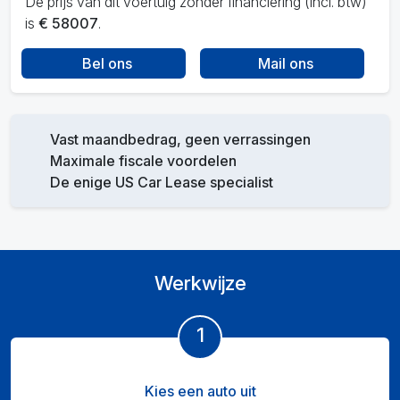
De prijs van dit voertuig zonder financiering (incl. btw)
is
€ 58007
.
Bel ons
Mail ons
Vast maandbedrag, geen verrassingen
Maximale fiscale voordelen
De enige US Car Lease specialist
Werkwijze
1
Kies een auto uit