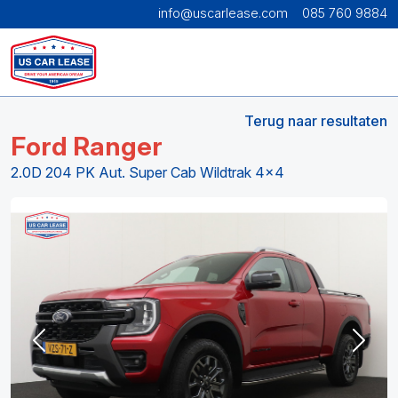
info@uscarlease.com
085 760 9884
Terug naar resultaten
Ford Ranger
2.0D 204 PK Aut. Super Cab Wildtrak 4x4
Previous
Next