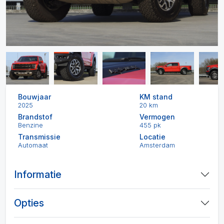
Bouwjaar
KM stand
2025
20 km
Brandstof
Vermogen
Benzine
455 pk
Transmissie
Locatie
Automaat
Amsterdam
Informatie
Opties