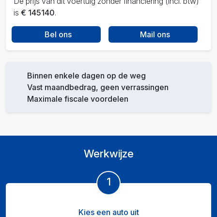
De prijs van dit voertuig zonder financiering (incl. btw)
is
€ 145140
.
Bel ons
Mail ons
Binnen enkele dagen op de weg
Vast maandbedrag, geen verrassingen
Maximale fiscale voordelen
Werkwijze
1
Kies een auto uit