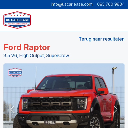
info@uscarlease.com
085 760 9884
Terug naar resultaten
Ford Raptor
3.5 V6, High Output, SuperCrew
Previous
Next