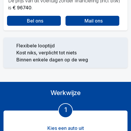
De prijs van dit voertuig zonder financiering (incl. btw)
is
€ 96740
.
Bel ons
Mail ons
Flexibele looptijd
Kost niks, verplicht tot niets
Binnen enkele dagen op de weg
Werkwijze
1
Kies een auto uit