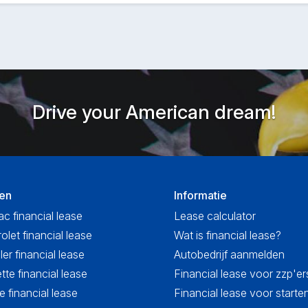
Drive your American dream!
en
Informatie
ac financial lease
Lease calculator
olet financial lease
Wat is financial lease?
ler financial lease
Autobedrijf aanmelden
tte financial lease
Financial lease voor zzp'er
 financial lease
Financial lease voor start