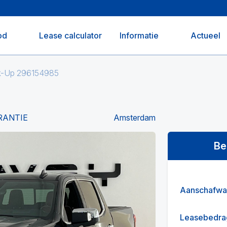
od
Lease calculator
Informatie
Actueel
ck-Up 296154985
RANTIE
Amsterdam
Be
Aanschafwa
Leasebedra