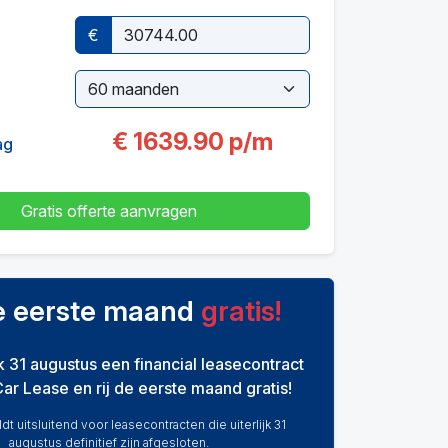
€
€
1639.90
p/m
ag
Gratis offerte aanvragen
de eerste maand
gratis!
ijk 31 augustus een financial leasecontract
Car Lease en rij de eerste maand gratis!
dt uitsluitend voor leasecontracten die uiterlijk 31
augustus definitief zijn afgesloten.