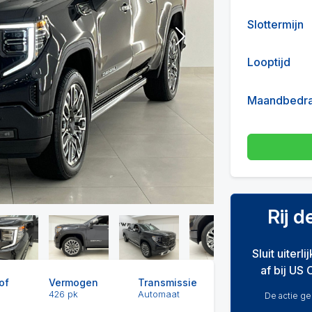
Slottermijn
Next
Looptijd
Maandbedr
Rij 
Sluit uiterl
af bij US 
of
Vermogen
Transmissie
426 pk
Automaat
De actie gel