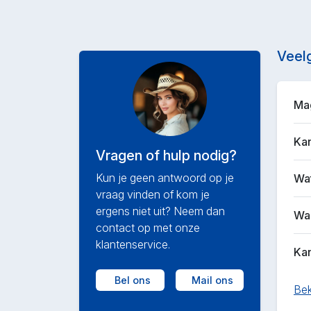
Veel
Mag
Kan
Vragen of hulp nodig?
Kun je geen antwoord op je
Wat
vraag vinden of kom je
ergens niet uit? Neem dan
Waa
contact op met onze
klantenservice.
Kan
Bel ons
Mail ons
Bek