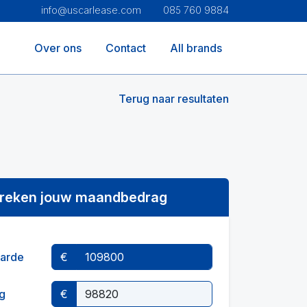
info@uscarlease.com
085 760 9884
Over ons
Contact
All brands
Terug naar resultaten
reken jouw maandbedrag
arde
€
g
€