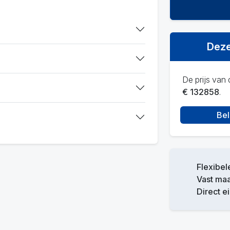
Deze
De prijs van d
€ 132858
.
Bel
Flexibel
Vast ma
Direct e