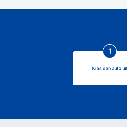
1
Kies een auto ui