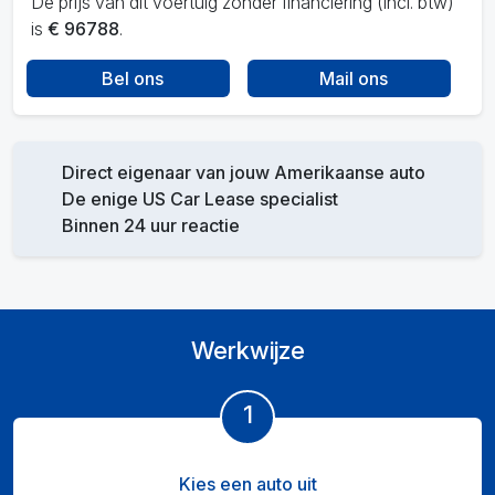
De prijs van dit voertuig zonder financiering (incl. btw)
is
€ 96788
.
Bel ons
Mail ons
Direct eigenaar van jouw Amerikaanse auto
De enige US Car Lease specialist
Binnen 24 uur reactie
Werkwijze
1
Kies een auto uit