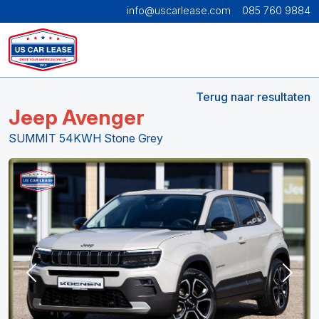
info@uscarlease.com
085 760 9884
Terug naar resultaten
Jeep Avenger
SUMMIT 54KWH Stone Grey
Previous
Next