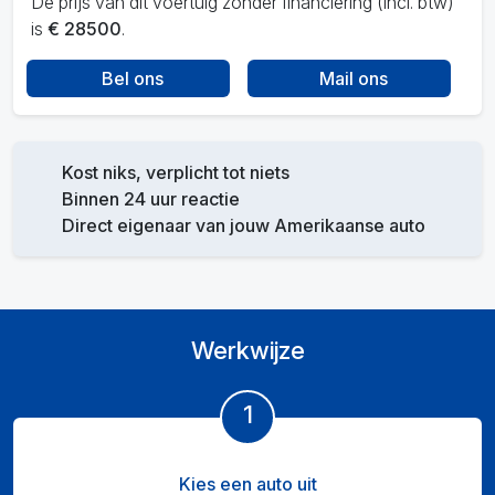
De prijs van dit voertuig zonder financiering (incl. btw)
is
€ 28500
.
Bel ons
Mail ons
Kost niks, verplicht tot niets
Binnen 24 uur reactie
Direct eigenaar van jouw Amerikaanse auto
Werkwijze
1
Kies een auto uit