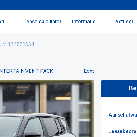
od
Lease calculator
Informatie
Actueel
 SUV 434672334
/ ENTERTAINMENT PACK
Echt
Be
Aanschafwa
Leasebedra