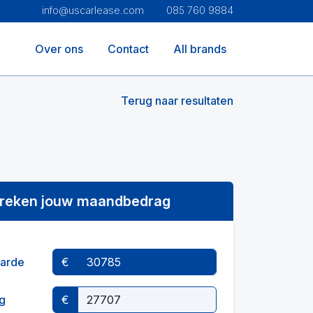
info@uscarlease.com
085 760 9884
Over ons
Contact
All brands
Terug naar resultaten
reken jouw maandbedrag
arde
€
g
€