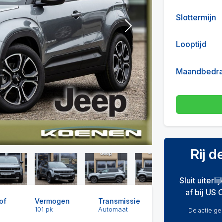
Slottermijn
Next
Looptijd
Maandbedr
Rij 
Sluit uiterl
af bij US 
of
Vermogen
Transmissie
101 pk
Automaat
De actie gel