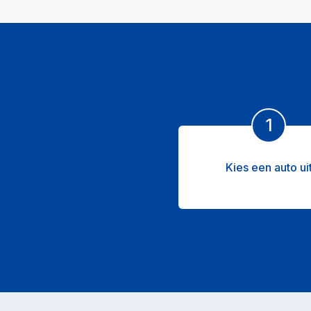
1
Kies een auto ui