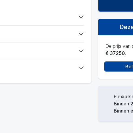
Deze
De prijs van d
€ 37250
.
Bel
Flexibel
Binnen 2
Binnen 