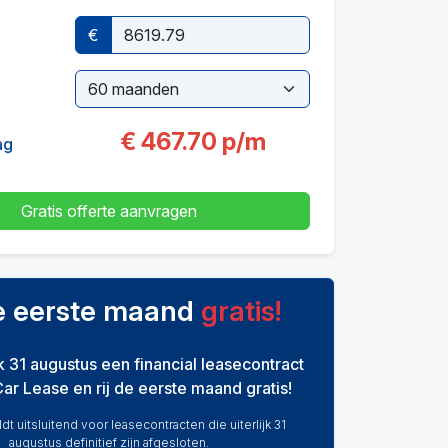
€
€
467.70
p/m
ag
Gratis offerte aanvragen
de eerste maand
gratis!
ijk 31 augustus een financial leasecontract
Car Lease en rij de eerste maand gratis!
dt uitsluitend voor leasecontracten die uiterlijk 31
augustus definitief zijn afgesloten.