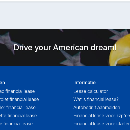
Drive your American dream!
en
Informatie
ac financial lease
Lease calculator
olet financial lease
Wat is financial lease?
ler financial lease
Autobedrijf aanmelden
tte financial lease
Financial lease voor zzp'er
 financial lease
Financial lease voor start