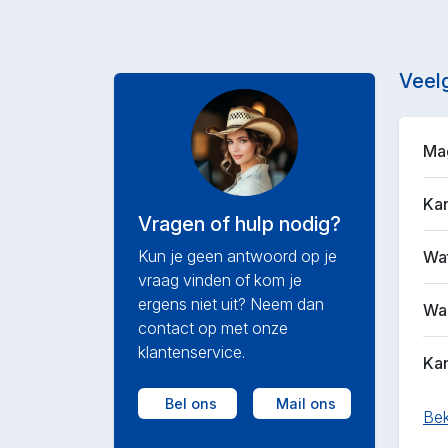
Veel
Mag
Kan
Vragen of hulp nodig?
Kun je geen antwoord op je
Wat
vraag vinden of kom je
ergens niet uit? Neem dan
Waa
contact op met onze
klantenservice.
Kan
Bel ons
Mail ons
Bek