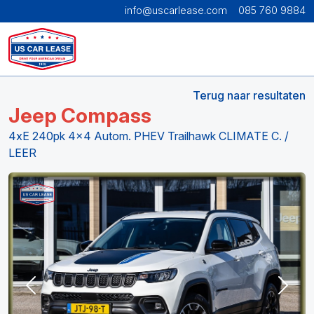
info@uscarlease.com
085 760 9884
Terug naar resultaten
Jeep Compass
4xE 240pk 4x4 Autom. PHEV Trailhawk CLIMATE C. /
LEER
Previous
Next