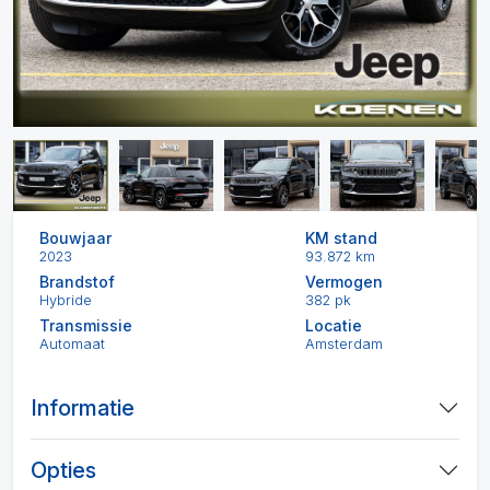
Bouwjaar
KM stand
2023
93.872 km
Brandstof
Vermogen
Hybride
382 pk
Transmissie
Locatie
Automaat
Amsterdam
Informatie
Opties