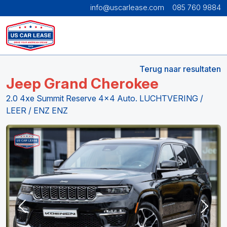
info@uscarlease.com
085 760 9884
Terug naar resultaten
Jeep Grand Cherokee
2.0 4xe Summit Reserve 4x4 Auto. LUCHTVERING /
LEER / ENZ ENZ
Previous
Next