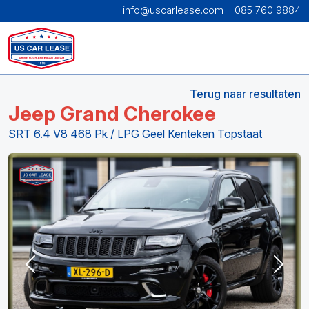
info@uscarlease.com
085 760 9884
Terug naar resultaten
Jeep Grand Cherokee
SRT 6.4 V8 468 Pk / LPG Geel Kenteken Topstaat
Previous
Next