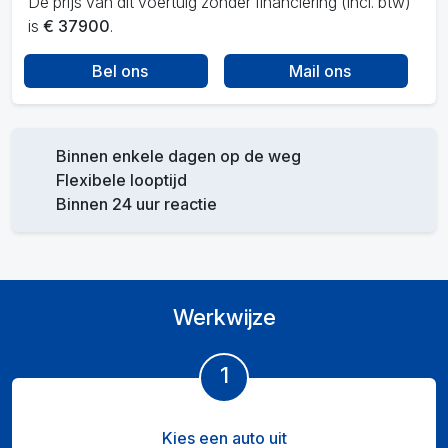
De prijs van dit voertuig zonder financiering (incl. btw)
is
€ 37900
.
Bel ons
Mail ons
Binnen enkele dagen op de weg
Flexibele looptijd
Binnen 24 uur reactie
Werkwijze
1
Kies een auto uit