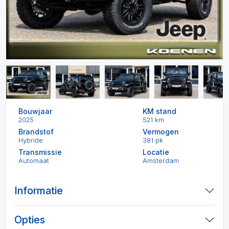
Bouwjaar
KM stand
2025
521 km
Brandstof
Vermogen
Hybride
381 pk
Transmissie
Locatie
Automaat
Amsterdam
Informatie
Opties