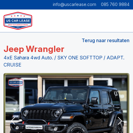
info@uscarlease.com
085 760 9884
Terug naar resultaten
Jeep Wrangler
4xE Sahara 4wd Auto. / SKY ONE SOFTTOP / ADAPT.
CRUISE
Previous
Next