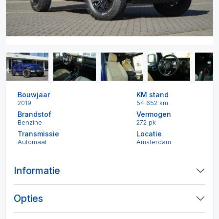
Bouwjaar
KM stand
2019
54.652 km
Brandstof
Vermogen
Benzine
272 pk
Transmissie
Locatie
Automaat
Amsterdam
Informatie
Opties