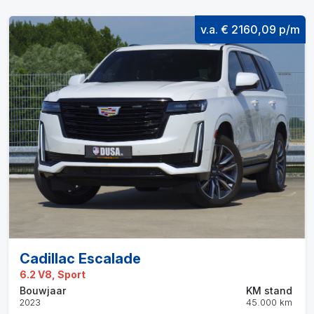
v.a. € 2160,09 p/m
Cadillac Escalade
6.2 V8, Sport
Bouwjaar
KM stand
2023
45.000 km