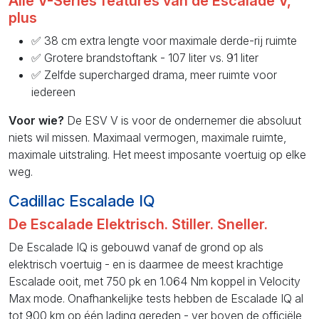
Alle V-Series features van de Escalade V,
plus
✅ 38 cm extra lengte voor maximale derde-rij ruimte
✅ Grotere brandstoftank - 107 liter vs. 91 liter
✅ Zelfde supercharged drama, meer ruimte voor
iedereen
Voor wie?
De ESV V is voor de ondernemer die absoluut
niets wil missen. Maximaal vermogen, maximale ruimte,
maximale uitstraling. Het meest imposante voertuig op elke
weg.
Cadillac Escalade IQ
De Escalade Elektrisch. Stiller. Sneller.
De Escalade IQ is gebouwd vanaf de grond op als
elektrisch voertuig - en is daarmee de meest krachtige
Escalade ooit, met 750 pk en 1.064 Nm koppel in Velocity
Max mode. Onafhankelijke tests hebben de Escalade IQ al
tot 900 km op één lading gereden - ver boven de officiële