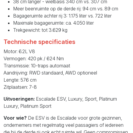
38 cm langer - wielbasis 340 cm vs. 307 cm
Meer beenruimte op de derde rij: 94 cm vs. 89 cm
Bagageruimte achter rij 3: 1.175 liter vs. 722 liter
Maximale bagageruimte: ca. 4.050 liter
Trekgewicht: tot 3.629 kg
Technische specificaties
Motor: 6.2L V8
Vermogen: 420 pk / 624 Nm
Transmissie: 10-traps automaat
Aandrijving: RWD standaard, AWD optioneel
Lengte: 576 cm
Zitplaatsen: 7-8
Uitvoeringen:
Escalade ESV, Luxury, Sport, Platinum
Luxury, Platinum Sport
Voor wie?
De ESV is de Escalade voor grote gezinnen,
ondernemers met regelmatig veel passagiers of iedereen
die bij de derde rij ook echt ruimte wil. Geen compromissen