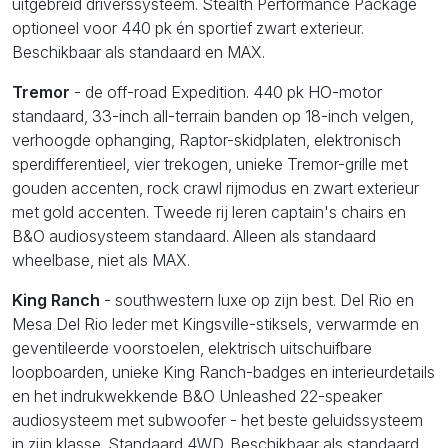
uitgebreid driverssysteem. Stealth Performance Package
optioneel voor 440 pk én sportief zwart exterieur.
Beschikbaar als standaard en MAX.
Tremor
- de off-road Expedition. 440 pk HO-motor
standaard, 33-inch all-terrain banden op 18-inch velgen,
verhoogde ophanging, Raptor-skidplaten, elektronisch
sperdifferentieel, vier trekogen, unieke Tremor-grille met
gouden accenten, rock crawl rijmodus en zwart exterieur
met gold accenten. Tweede rij leren captain's chairs en
B&O audiosysteem standaard. Alleen als standaard
wheelbase, niet als MAX.
King Ranch
- southwestern luxe op zijn best. Del Rio en
Mesa Del Rio leder met Kingsville-stiksels, verwarmde en
geventileerde voorstoelen, elektrisch uitschuifbare
loopboarden, unieke King Ranch-badges en interieurdetails
en het indrukwekkende B&O Unleashed 22-speaker
audiosysteem met subwoofer - het beste geluidssysteem
in zijn klasse. Standaard 4WD. Beschikbaar als standaard