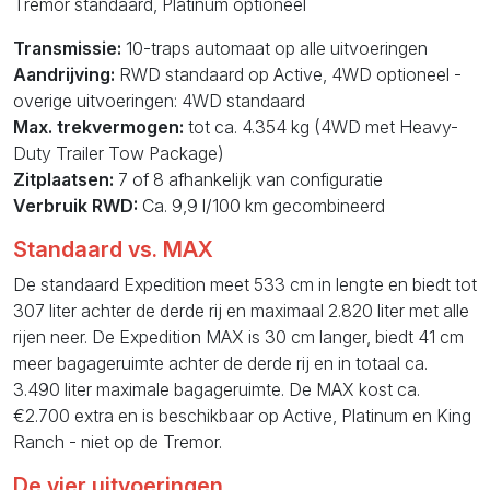
Tremor standaard, Platinum optioneel
Transmissie:
10-traps automaat op alle uitvoeringen
Aandrijving:
RWD standaard op Active, 4WD optioneel -
overige uitvoeringen: 4WD standaard
Max. trekvermogen:
tot ca. 4.354 kg (4WD met Heavy-
Duty Trailer Tow Package)
Zitplaatsen:
7 of 8 afhankelijk van configuratie
Verbruik RWD:
Ca. 9,9 l/100 km gecombineerd
Standaard vs. MAX
De standaard Expedition meet 533 cm in lengte en biedt tot
307 liter achter de derde rij en maximaal 2.820 liter met alle
rijen neer. De Expedition MAX is 30 cm langer, biedt 41 cm
meer bagageruimte achter de derde rij en in totaal ca.
3.490 liter maximale bagageruimte. De MAX kost ca.
€2.700 extra en is beschikbaar op Active, Platinum en King
Ranch - niet op de Tremor.
De vier uitvoeringen