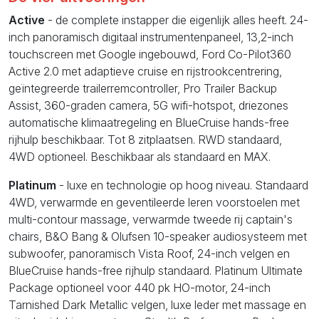
Active
- de complete instapper die eigenlijk alles heeft. 24-
inch panoramisch digitaal instrumentenpaneel, 13,2-inch
touchscreen met Google ingebouwd, Ford Co-Pilot360
Active 2.0 met adaptieve cruise en rijstrookcentrering,
geïntegreerde trailerremcontroller, Pro Trailer Backup
Assist, 360-graden camera, 5G wifi-hotspot, driezones
automatische klimaatregeling en BlueCruise hands-free
rijhulp beschikbaar. Tot 8 zitplaatsen. RWD standaard,
4WD optioneel. Beschikbaar als standaard en MAX.
Platinum
- luxe en technologie op hoog niveau. Standaard
4WD, verwarmde en geventileerde leren voorstoelen met
multi-contour massage, verwarmde tweede rij captain's
chairs, B&O Bang & Olufsen 10-speaker audiosysteem met
subwoofer, panoramisch Vista Roof, 24-inch velgen en
BlueCruise hands-free rijhulp standaard. Platinum Ultimate
Package optioneel voor 440 pk HO-motor, 24-inch
Tarnished Dark Metallic velgen, luxe leder met massage en