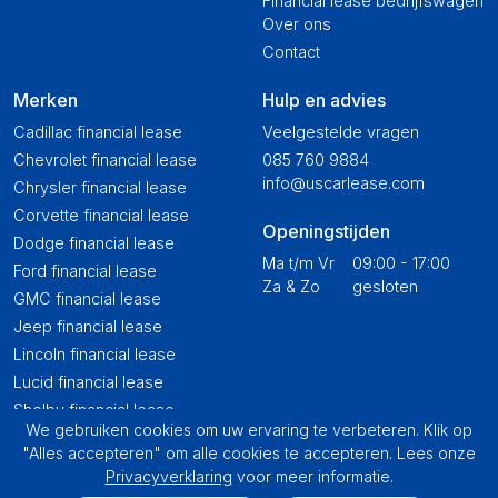
Financial lease bedrijfswagen
Over ons
Contact
Merken
Hulp en advies
Cadillac financial lease
Veelgestelde vragen
Chevrolet financial lease
085 760 9884
info@uscarlease.com
Chrysler financial lease
Corvette financial lease
Openingstijden
Dodge financial lease
Ma t/m Vr
09:00 - 17:00
Ford financial lease
Za & Zo
gesloten
GMC financial lease
Jeep financial lease
Lincoln financial lease
Lucid financial lease
Shelby financial lease
We gebruiken cookies om uw ervaring te verbeteren. Klik op
Tesla financial lease
"Alles accepteren" om alle cookies te accepteren. Lees onze
Toyota USA financial lease
Privacyverklaring
voor meer informatie.