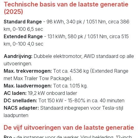
Technische basis van de laatste generatie
(2025)
Standard Range
- 98 kWh, 340 pk / 1.051 Nm, circa 386
km, 0-100 6,5 sec
Extended Range
- 131 kWh, 580 pk / 1.051 Nm, circa 515
km, 0-100 4,0 sec
Aandrijving:
Dubbele elektromotor, AWD standaard op alle
uitvoeringen.
Max. trekvermogen:
Tot ca. 4.536 kg (Extended Range
met Max Trailer Tow Package).
Max. laadvermogen:
Tot ca. 1.015 kg.
AC laden:
19,2 kW onboard lader
DC snelladen:
Tot 150 kW - 15-80% in ca. 40 minuten
NACS adapter:
Standaard inbegrepen voor Tesla-stijl
laadpunten
De vijf uitvoeringen van de laatste generatie
Pro
- de instapper voor de werker. Vinyl bekleding, 12-inch