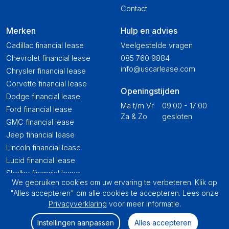
Contact
Merken
Hulp en advies
Cadillac financial lease
Veelgestelde vragen
Chevrolet financial lease
085 760 9884
info@uscarlease.com
Chrysler financial lease
Corvette financial lease
Openingstijden
Dodge financial lease
Ma t/m Vr
09:00 - 17:00
Ford financial lease
Za & Zo
gesloten
GMC financial lease
Jeep financial lease
Lincoln financial lease
Lucid financial lease
Shelby financial lease
We gebruiken cookies om uw ervaring te verbeteren. Klik op
Tesla financial lease
"Alles accepteren" om alle cookies te accepteren. Lees onze
Toyota USA financial lease
Privacyverklaring
voor meer informatie.
Instellingen aanpassen
Alles accepteren
Privacyverklaring
Alg
.
voorwaarden
© 2026