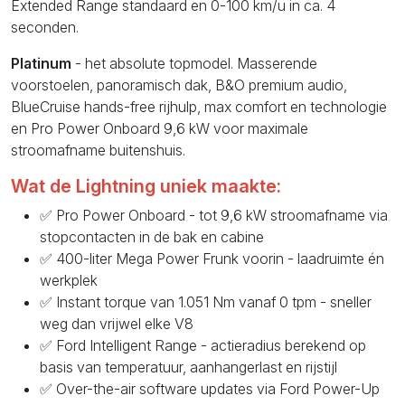
Extended Range standaard en 0-100 km/u in ca. 4
seconden.
Platinum
- het absolute topmodel. Masserende
voorstoelen, panoramisch dak, B&O premium audio,
BlueCruise hands-free rijhulp, max comfort en technologie
en Pro Power Onboard 9,6 kW voor maximale
stroomafname buitenshuis.
Wat de Lightning uniek maakte:
✅ Pro Power Onboard - tot 9,6 kW stroomafname via
stopcontacten in de bak en cabine
✅ 400-liter Mega Power Frunk voorin - laadruimte én
werkplek
✅ Instant torque van 1.051 Nm vanaf 0 tpm - sneller
weg dan vrijwel elke V8
✅ Ford Intelligent Range - actieradius berekend op
basis van temperatuur, aanhangerlast en rijstijl
✅ Over-the-air software updates via Ford Power-Up