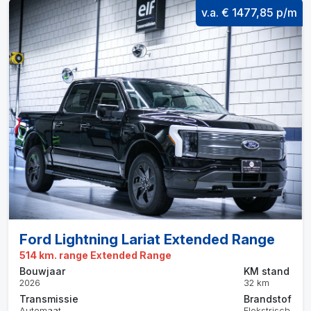
v.a. € 1477,85 p/m
Ford Lightning Lariat Extended Range
514 km. range Extended Range
Bouwjaar
KM stand
2026
32 km
Transmissie
Brandstof
Automaat
Elekstrisch