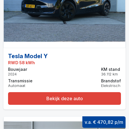
Tesla Model Y
RWD 58 kWh
Bouwjaar
KM stand
2024
36.112 km
Transmissie
Brandstof
Automaat
Elekstrisch
Bekijk deze auto
v.a. € 470,82 p/m