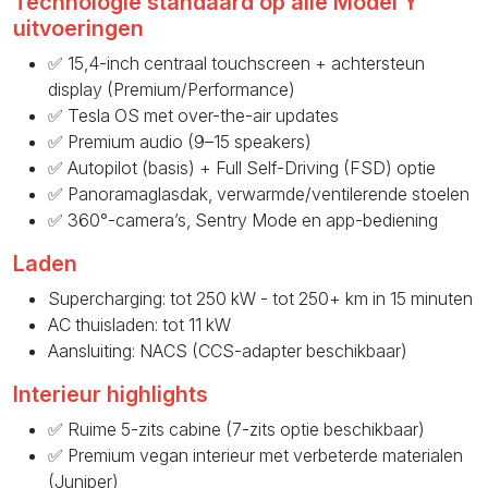
Technologie standaard op alle Model Y
uitvoeringen
✅ 15,4-inch centraal touchscreen + achtersteun
display (Premium/Performance)
✅ Tesla OS met over-the-air updates
✅ Premium audio (9–15 speakers)
✅ Autopilot (basis) + Full Self-Driving (FSD) optie
✅ Panoramaglasdak, verwarmde/ventilerende stoelen
✅ 360°-camera’s, Sentry Mode en app-bediening
Laden
Supercharging: tot 250 kW - tot 250+ km in 15 minuten
AC thuisladen: tot 11 kW
Aansluiting: NACS (CCS-adapter beschikbaar)
Interieur highlights
✅ Ruime 5-zits cabine (7-zits optie beschikbaar)
✅ Premium vegan interieur met verbeterde materialen
(Juniper)