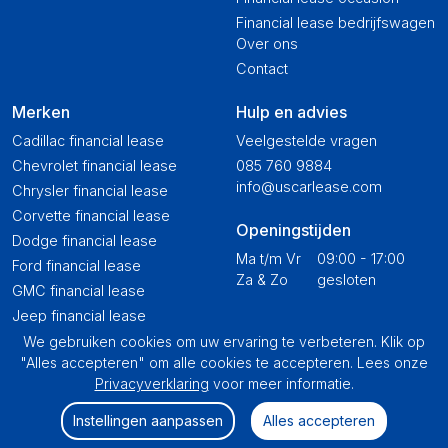
Financial lease bedrijfswagen
Over ons
Contact
Merken
Hulp en advies
Cadillac financial lease
Veelgestelde vragen
Chevrolet financial lease
085 760 9884
info@uscarlease.com
Chrysler financial lease
Corvette financial lease
Openingstijden
Dodge financial lease
Ma t/m Vr
09:00 - 17:00
Ford financial lease
Za & Zo
gesloten
GMC financial lease
Jeep financial lease
Lincoln financial lease
We gebruiken cookies om uw ervaring te verbeteren. Klik op
"Alles accepteren" om alle cookies te accepteren. Lees onze
Lucid financial lease
Privacyverklaring
voor meer informatie.
Shelby financial lease
Tesla financial lease
Instellingen aanpassen
Alles accepteren
Toyota USA financial lease