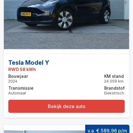
Tesla Model Y
RWD 58 kWh
Bouwjaar
KM stand
2024
24.059 km
Transmissie
Brandstof
Automaat
Elekstrisch
Bekijk deze auto
v.a. € 589,96 p/m