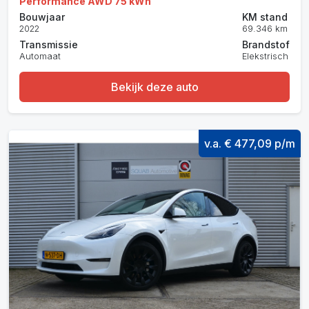
Performance AWD 75 kWh
Bouwjaar
KM stand
2022
69.346 km
Transmissie
Brandstof
Automaat
Elekstrisch
Bekijk deze auto
v.a. € 477,09 p/m