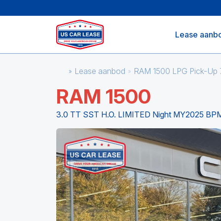
Lease aanb
Lease aanbod
RAM 1500 LPG Pick-Up
RAM 1500
3.0 TT SST H.O. LIMITED Night MY2025 BP