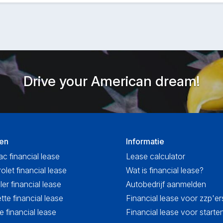
Drive your American dream!
en
Informatie
ac financial lease
Lease calculator
olet financial lease
Wat is financial lease?
ler financial lease
Autobedrijf aanmelden
tte financial lease
Financial lease voor zzp'er
 financial lease
Financial lease voor start