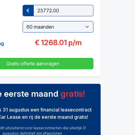
€
€
1268.01
p/m
ag
Gratis offerte aanvragen
de eerste maand
gratis!
ijk 31 augustus een financial leasecontract
Car Lease en rij de eerste maand gratis!
dt uitsluitend voor leasecontracten die uiterlijk 31
augustus definitief zijn afgesloten.