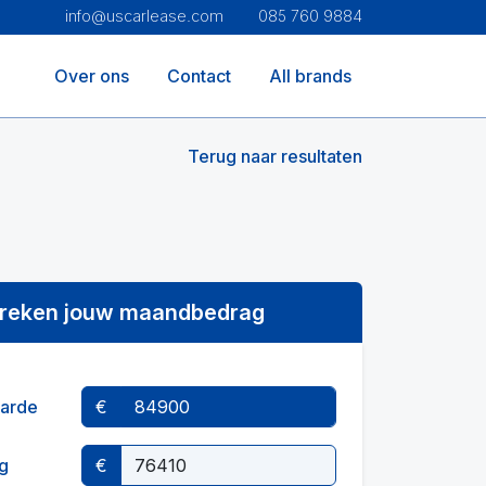
info@uscarlease.com
085 760 9884
Over ons
Contact
All brands
Terug naar resultaten
reken jouw maandbedrag
arde
€
g
€