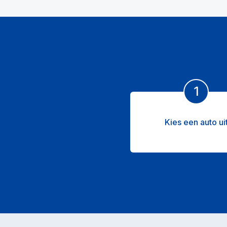
1
Kies een auto ui