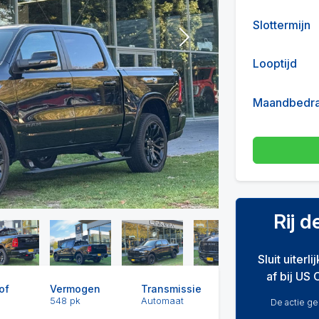
Slottermijn
Next
Looptijd
Maandbedr
Rij 
Sluit uiterl
af bij US 
of
Vermogen
Transmissie
548 pk
Automaat
De actie gel