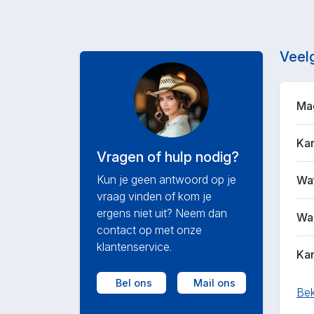
Veel
Mag
Kan
Vragen of hulp nodig?
Kun je geen antwoord op je
Wat
vraag vinden of kom je
ergens niet uit? Neem dan
Waa
contact op met onze
klantenservice.
Kan
Bel ons
Mail ons
Bek