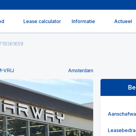
od
Lease calculator
Informatie
Actueel
 719361659
M-VRIJ
Amsterdam
Be
Aanschafwa
Leasebedra