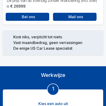
De prijs van dit voertuig zonder financiering (incl. btw)
is
€ 26999
.
Bel ons
Mail ons
Kost niks, verplicht tot niets
Vast maandbedrag, geen verrassingen
De enige US Car Lease specialist
Werkwijze
1
Kies een auto uit