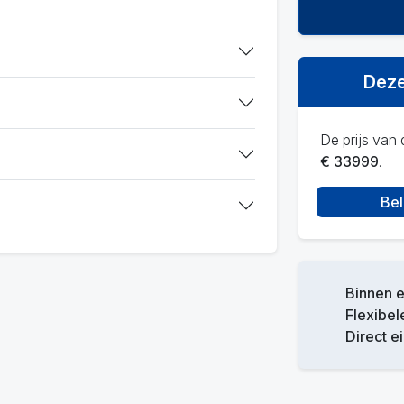
Deze
De prijs van d
€ 33999
.
Bel
Binnen 
Flexibel
Direct e