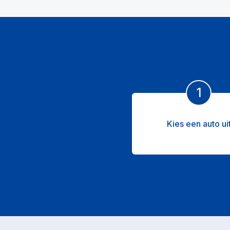
1
Kies een auto ui