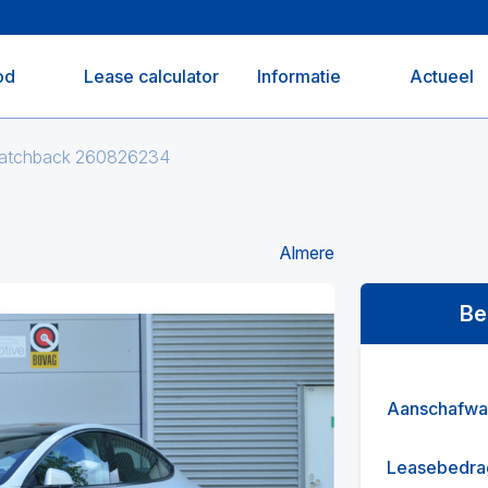
od
Lease calculator
Informatie
Actueel
 Hatchback 260826234
Almere
Be
Aanschafwa
Leasebedra