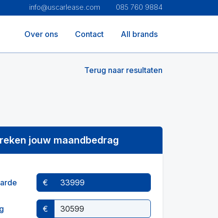
info@uscarlease.com
085 760 9884
Over ons
Contact
All brands
Terug naar resultaten
reken jouw maandbedrag
arde
€
g
€