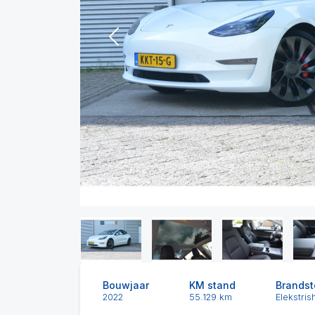
Previous
Bouwjaar
KM stand
Brandst
2022
55.129 km
Elekstris