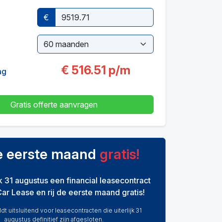
€
€
516.51
p/m
ag
Gratis offerte aanvragen
de eerste maand
gratis!
ijk 31 augustus een financial leasecontract
Car Lease en rij de eerste maand gratis!
dt uitsluitend voor leasecontracten die uiterlijk 31
augustus definitief zijn afgesloten.