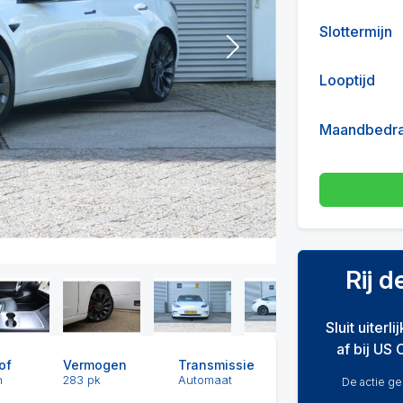
Slottermijn
Next
Looptijd
Maandbedr
Rij 
Sluit uiterl
af bij US 
of
Vermogen
Transmissie
h
283 pk
Automaat
De actie gel