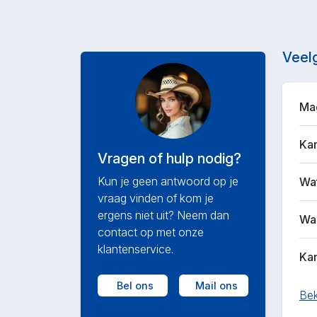
Veel
Mag
Kan
Vragen of hulp nodig?
Kun je geen antwoord op je
Wat
vraag vinden of kom je
ergens niet uit? Neem dan
Waa
contact op met onze
klantenservice.
Kan
Bel ons
Mail ons
Bek