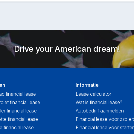
Drive your American dream!
en
Informatie
ac financial lease
Lease calculator
olet financial lease
Wat is financial lease?
ler financial lease
Autobedrijf aanmelden
tte financial lease
Financial lease voor zzp'er
 financial lease
Financial lease voor start