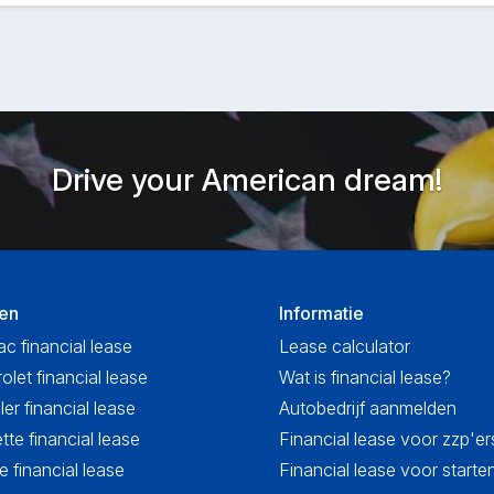
Drive your American dream!
en
Informatie
ac financial lease
Lease calculator
olet financial lease
Wat is financial lease?
ler financial lease
Autobedrijf aanmelden
tte financial lease
Financial lease voor zzp'er
 financial lease
Financial lease voor start