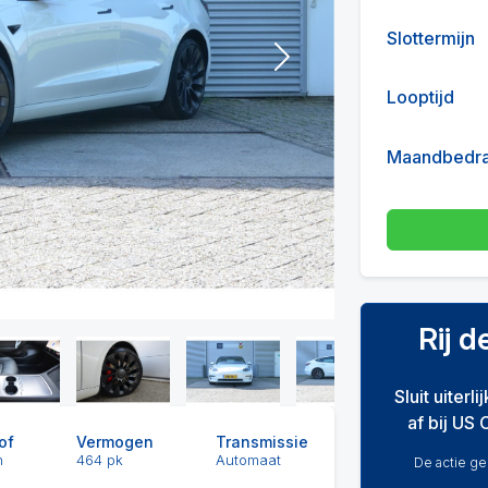
Slottermijn
Next
Looptijd
Maandbedr
Rij 
Sluit uiterl
af bij US 
of
Vermogen
Transmissie
h
464 pk
Automaat
De actie gel