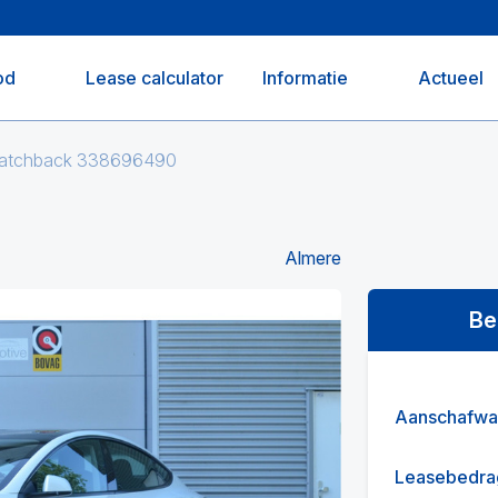
od
Lease calculator
Informatie
Actueel
 Hatchback 338696490
Almere
Be
Aanschafwa
Leasebedra