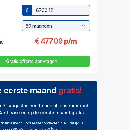
€
€
477.09
p/m
ag
Gratis offerte aanvragen
de eerste maand
gratis!
ijk 31 augustus een financial leasecontract
Car Lease en rij de eerste maand gratis!
dt uitsluitend voor leasecontracten die uiterlijk 31
augustus definitief zijn afgesloten.