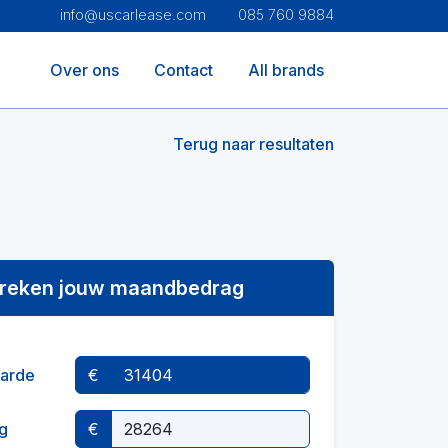
info@uscarlease.com
085 760 9884
Over ons
Contact
All brands
Terug naar resultaten
reken jouw maandbedrag
arde
€
g
€