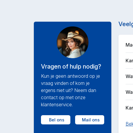
Veel
Mag
Kan
Vragen of hulp nodig?
Kun je geen antwoord op je
Wat
vraag vinden of kom je
ergens niet uit? Neem dan
Waa
contact op met onze
klantenservice.
Kan
Bel ons
Mail ons
Bek