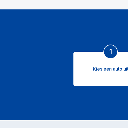
1
Kies een auto ui