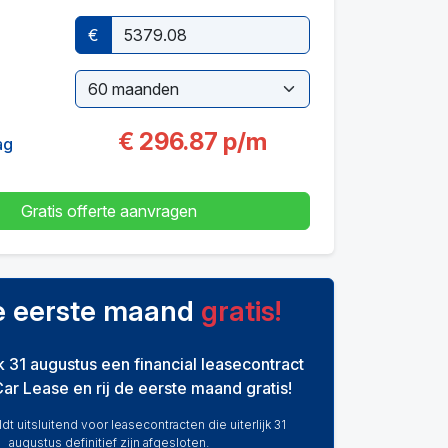
€
€
296.87
p/m
ag
Gratis offerte aanvragen
de eerste maand
gratis!
ijk 31 augustus een financial leasecontract
Car Lease en rij de eerste maand gratis!
dt uitsluitend voor leasecontracten die uiterlijk 31
augustus definitief zijn afgesloten.