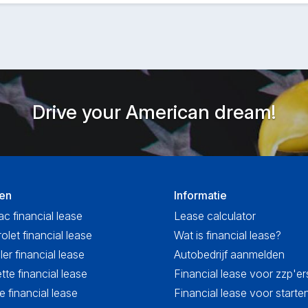
Drive your American dream!
en
Informatie
ac financial lease
Lease calculator
olet financial lease
Wat is financial lease?
ler financial lease
Autobedrijf aanmelden
tte financial lease
Financial lease voor zzp'er
 financial lease
Financial lease voor start