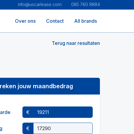
info@uscarlease.com
085 760 9884
Over ons
Contact
All brands
Terug naar resultaten
reken jouw maandbedrag
arde
€
g
€