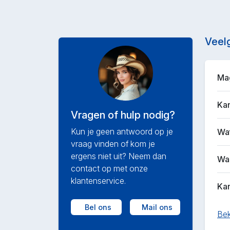
Veel
Mag
Kan
Vragen of hulp nodig?
Kun je geen antwoord op je
Wat
vraag vinden of kom je
ergens niet uit? Neem dan
Waa
contact op met onze
klantenservice.
Kan
Bel ons
Mail ons
Bek