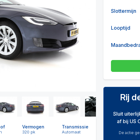
Slottermijn
Next
Looptijd
Maandbedr
Rij 
Sluit uiterl
af bij US 
tof
Vermogen
Transmissie
h
320 pk
Automaat
De actie gel