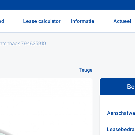
od
Lease calculator
Informatie
Actueel
 Hatchback 794825819
Teuge
Be
Aanschafwa
Leasebedra