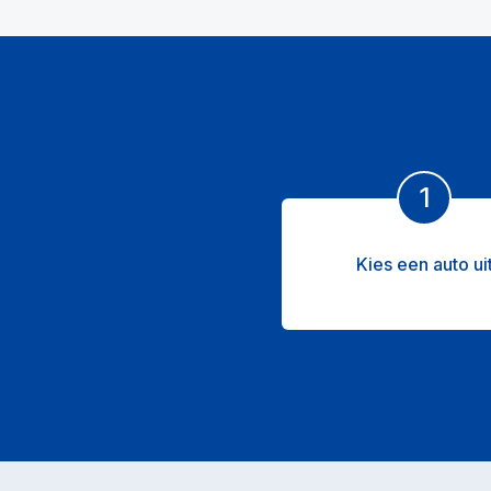
1
Kies een auto ui