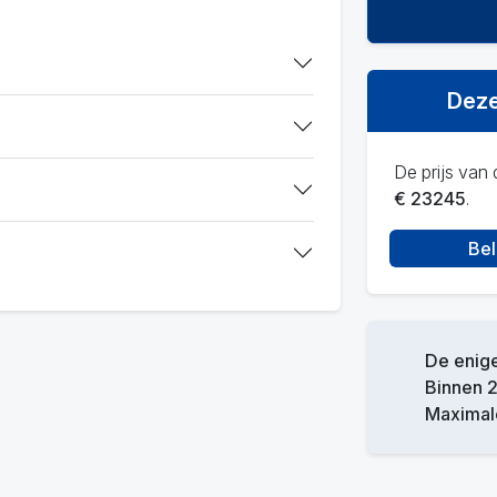
Deze
De prijs van d
€ 23245
.
Bel
De enige
Binnen 2
Maximale