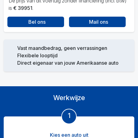
De prijs van dit voertuig zonder financiering (incl. btw)
is
€ 39951
.
Bel ons
Mail ons
Vast maandbedrag, geen verrassingen
Flexibele looptijd
Direct eigenaar van jouw Amerikaanse auto
Werkwijze
1
Kies een auto uit