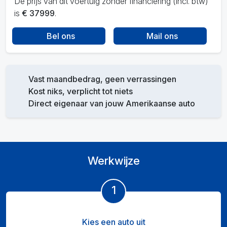
De prijs van dit voertuig zonder financiering (incl. btw)
is
€ 37999
.
Bel ons
Mail ons
Vast maandbedrag, geen verrassingen
Kost niks, verplicht tot niets
Direct eigenaar van jouw Amerikaanse auto
Werkwijze
1
Kies een auto uit