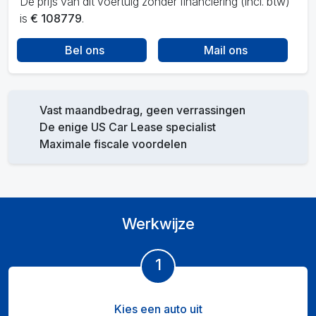
De prijs van dit voertuig zonder financiering (incl. btw)
is
€ 108779
.
Bel ons
Mail ons
Vast maandbedrag, geen verrassingen
De enige US Car Lease specialist
Maximale fiscale voordelen
Werkwijze
1
Kies een auto uit