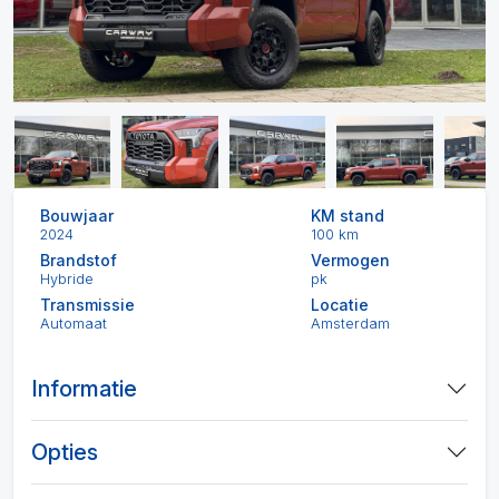
Bouwjaar
KM stand
2024
100 km
Brandstof
Vermogen
Hybride
pk
Transmissie
Locatie
Automaat
Amsterdam
Informatie
Opties