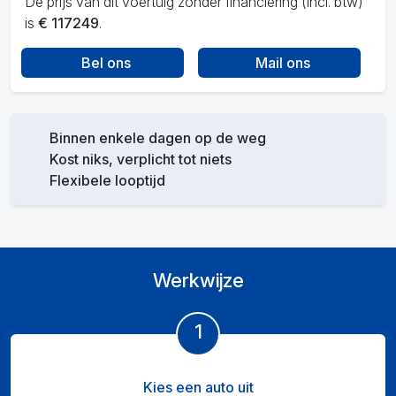
De prijs van dit voertuig zonder financiering (incl. btw)
is
€ 117249
.
Bel ons
Mail ons
Binnen enkele dagen op de weg
Kost niks, verplicht tot niets
Flexibele looptijd
Werkwijze
1
Kies een auto uit